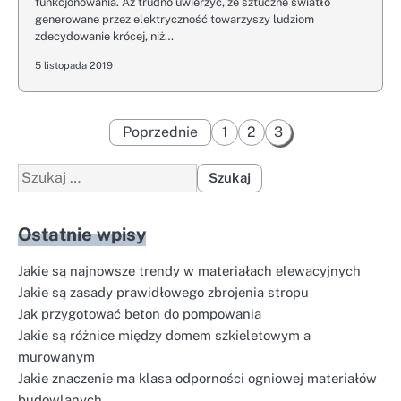
funkcjonowania. Aż trudno uwierzyć, że sztuczne światło
generowane przez elektryczność towarzyszy ludziom
zdecydowanie krócej, niż…
5 listopada 2019
Stronicowanie
Poprzednie
1
2
3
wpisów
Szukaj:
Ostatnie wpisy
Jakie są najnowsze trendy w materiałach elewacyjnych
Jakie są zasady prawidłowego zbrojenia stropu
Jak przygotować beton do pompowania
Jakie są różnice między domem szkieletowym a
murowanym
Jakie znaczenie ma klasa odporności ogniowej materiałów
budowlanych