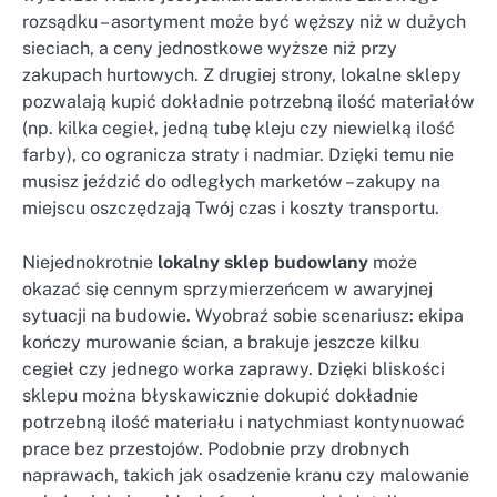
rozsądku – asortyment może być węższy niż w dużych
sieciach, a ceny jednostkowe wyższe niż przy
zakupach hurtowych. Z drugiej strony, lokalne sklepy
pozwalają kupić dokładnie potrzebną ilość materiałów
(np. kilka cegieł, jedną tubę kleju czy niewielką ilość
farby), co ogranicza straty i nadmiar. Dzięki temu nie
musisz jeździć do odległych marketów – zakupy na
miejscu oszczędzają Twój czas i koszty transportu.
Niejednokrotnie
lokalny sklep budowlany
może
okazać się cennym sprzymierzeńcem w awaryjnej
sytuacji na budowie. Wyobraź sobie scenariusz: ekipa
kończy murowanie ścian, a brakuje jeszcze kilku
cegieł czy jednego worka zaprawy. Dzięki bliskości
sklepu można błyskawicznie dokupić dokładnie
potrzebną ilość materiału i natychmiast kontynuować
prace bez przestojów. Podobnie przy drobnych
naprawach, takich jak osadzenie kranu czy malowanie