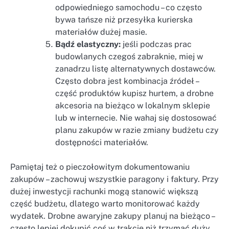
odpowiedniego samochodu – co często
bywa tańsze niż przesyłka kurierska
materiałów dużej masie.
Bądź elastyczny:
jeśli podczas prac
budowlanych czegoś zabraknie, miej w
zanadrzu listę alternatywnych dostawców.
Często dobra jest kombinacja źródeł –
część produktów kupisz hurtem, a drobne
akcesoria na bieżąco w lokalnym sklepie
lub w internecie. Nie wahaj się dostosować
planu zakupów w razie zmiany budżetu czy
dostępności materiałów.
Pamiętaj też o pieczołowitym dokumentowaniu
zakupów – zachowuj wszystkie paragony i faktury. Przy
dużej inwestycji rachunki mogą stanowić większą
część budżetu, dlatego warto monitorować każdy
wydatek. Drobne awaryjne zakupy planuj na bieżąco –
często lepiej dokupić coś w trakcie niż trzymać duży