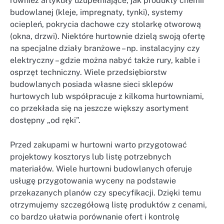
również artykuły uzupełniające, jak produkty chemii
budowlanej (kleje, impregnaty, tynki), systemy
ociepleń, pokrycia dachowe czy stolarkę otworową
(okna, drzwi). Niektóre hurtownie dzielą swoją ofertę
na specjalne działy branżowe – np. instalacyjny czy
elektryczny – gdzie można nabyć także rury, kable i
osprzęt techniczny. Wiele przedsiębiorstw
budowlanych posiada własne sieci sklepów
hurtowych lub współpracuje z kilkoma hurtowniami,
co przekłada się na jeszcze większy asortyment
dostępny „od ręki”.
Przed zakupami w hurtowni warto przygotować
projektowy kosztorys lub listę potrzebnych
materiałów. Wiele hurtowni budowlanych oferuje
usługę przygotowania wyceny na podstawie
przekazanych planów czy specyfikacji. Dzięki temu
otrzymujemy szczegółową listę produktów z cenami,
co bardzo ułatwia porównanie ofert i kontrolę