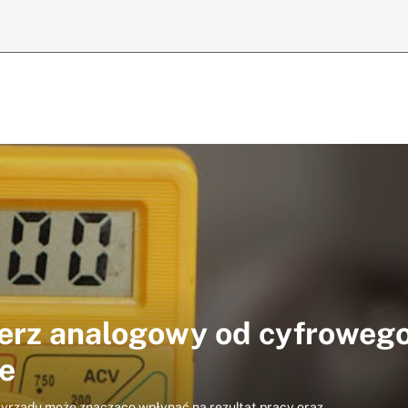
erz analogowy od cyfroweg
e
yrządu może znacząco wpłynąć na rezultat pracy oraz