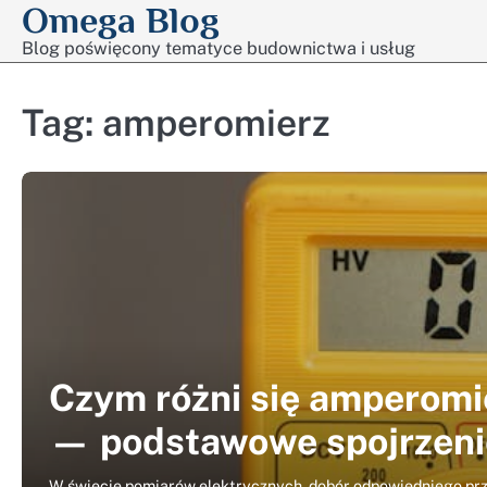
Omega Blog
Skip
to
Blog poświęcony tematyce budownictwa i usług
content
Tag:
amperomierz
Czym różni się amperomi
— podstawowe spojrzeni
W świecie pomiarów elektrycznych, dobór odpowiedniego prz