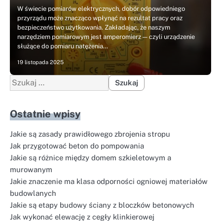
W świecie pomiarów elektrycznych, dobór odpowiedniego
przyrządu może znacząco wpłynąć na rezultat pracy oraz
bezpieczeństwo użytkowania. Zakładając, że naszym
narzędziem pomiarowym jest amperomierz — czyli urządzenie
służące do pomiaru natężenia…
19 listopada 2025
Szukaj:
Ostatnie wpisy
Jakie są zasady prawidłowego zbrojenia stropu
Jak przygotować beton do pompowania
Jakie są różnice między domem szkieletowym a
murowanym
Jakie znaczenie ma klasa odporności ogniowej materiałów
budowlanych
Jakie są etapy budowy ściany z bloczków betonowych
Jak wykonać elewację z cegły klinkierowej