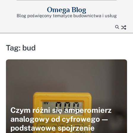
Skip
Omega Blog
to
Blog poświęcony tematyce budownictwa i usług
content
Tag:
bud
Czym różni się amperomierz
analogowy od cyfrowego —
podstawowe spojrzenie