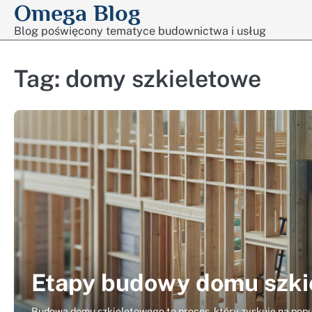
Omega Blog
Skip
to
Blog poświęcony tematyce budownictwa i usług
content
Tag:
domy szkieletowe
Etapy budowy domu szki
Budowa domu szkieletowego to proces, który zyskuje na popula