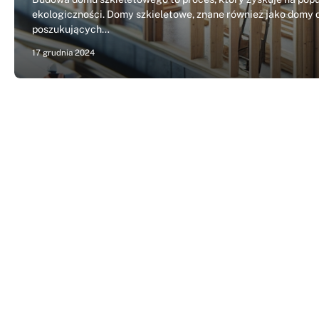
ekologiczności. Domy szkieletowe, znane również jako domy d
poszukujących…
17 grudnia 2024