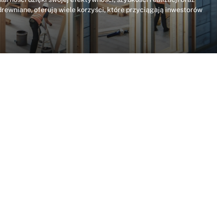
rewniane, oferują wiele korzyści, które przyciągają inwestorów