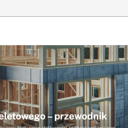
eletowego – przewodnik
rności dzięki swojej efektywności, szybkości realizacji oraz