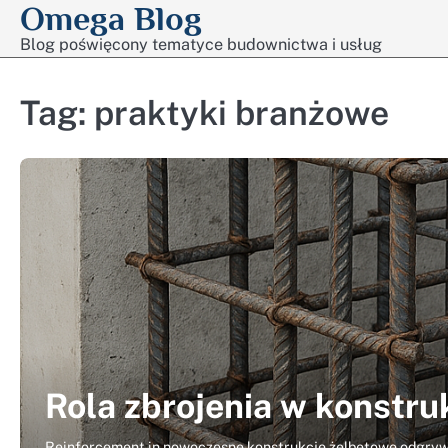
Omega Blog
Skip
to
Blog poświęcony tematyce budownictwa i usług
content
Tag:
praktyki branżowe
Rola zbrojenia w konstr
Reinforcement in nowoczesne konstrukcje żelbetowe odgrywa