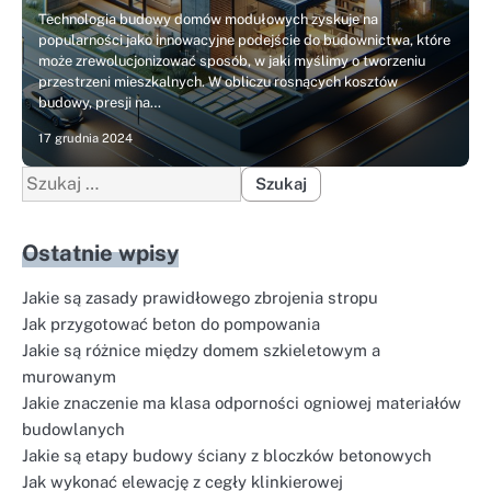
Technologia budowy domów modułowych zyskuje na
popularności jako innowacyjne podejście do budownictwa, które
może zrewolucjonizować sposób, w jaki myślimy o tworzeniu
przestrzeni mieszkalnych. W obliczu rosnących kosztów
budowy, presji na…
17 grudnia 2024
Szukaj:
Ostatnie wpisy
Jakie są zasady prawidłowego zbrojenia stropu
Jak przygotować beton do pompowania
Jakie są różnice między domem szkieletowym a
murowanym
Jakie znaczenie ma klasa odporności ogniowej materiałów
budowlanych
Jakie są etapy budowy ściany z bloczków betonowych
Jak wykonać elewację z cegły klinkierowej