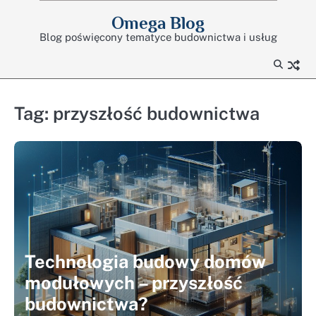
Skip
Omega Blog
to
Blog poświęcony tematyce budownictwa i usług
content
Tag:
przyszłość budownictwa
Technologia budowy domów
modułowych – przyszłość
budownictwa?