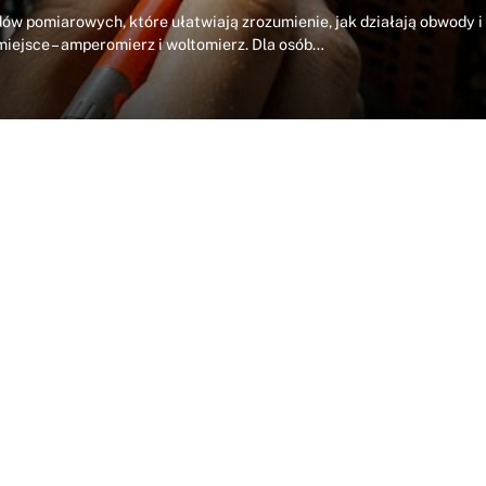
ądów pomiarowych, które ułatwiają zrozumienie, jak działają obwody i
iejsce – amperomierz i woltomierz. Dla osób…