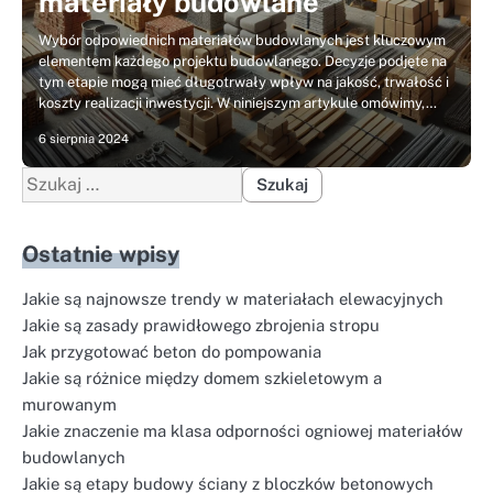
materiały budowlane
Wybór odpowiednich materiałów budowlanych jest kluczowym
elementem każdego projektu budowlanego. Decyzje podjęte na
tym etapie mogą mieć długotrwały wpływ na jakość, trwałość i
koszty realizacji inwestycji. W niniejszym artykule omówimy,…
6 sierpnia 2024
Szukaj:
Ostatnie wpisy
Jakie są najnowsze trendy w materiałach elewacyjnych
Jakie są zasady prawidłowego zbrojenia stropu
Jak przygotować beton do pompowania
Jakie są różnice między domem szkieletowym a
murowanym
Jakie znaczenie ma klasa odporności ogniowej materiałów
budowlanych
Jakie są etapy budowy ściany z bloczków betonowych