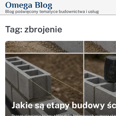
Omega Blog
Skip
to
Blog poświęcony tematyce budownictwa i usług
content
Tag:
zbrojenie
Jakie są etapy budowy ś
Proces stawiania ściany z bloczków betonowych wymaga sta