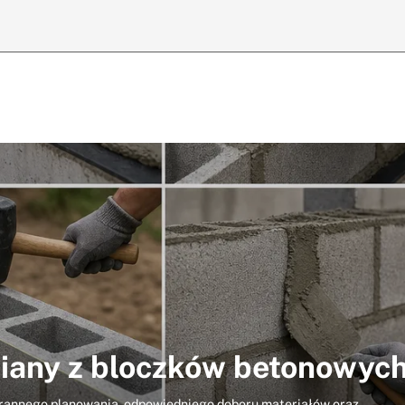
ciany z bloczków betonowyc
rannego planowania, odpowiedniego doboru materiałów oraz