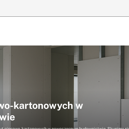
owo-kartonowych w
wie
łyt gipsowo-kartonowych w nowoczesnym budownictwie. Skupimy si