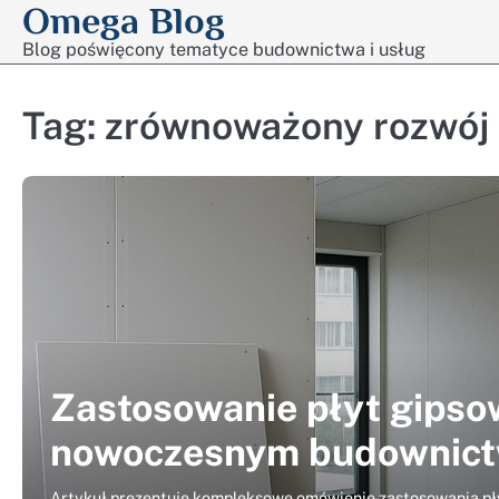
Omega Blog
Skip
to
Blog poświęcony tematyce budownictwa i usług
content
Tag:
zrównoważony rozwój
Zastosowanie płyt gips
nowoczesnym budownict
Artykuł prezentuje kompleksowe omówienie zastosowania p