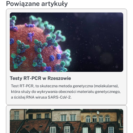
Powiązane artykuły
Testy RT-PCR w Rzeszowie
Test RT-PCR, to skuteczna metoda genetyczna (molekularna),
która służy do wykrywania obecności materiału genetycznego,
a ściślej RNA wirusa SARS-CoV-2.