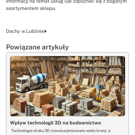
informacji na temat usług lub zapoznać się z bogatym
asortymentem sklepu.
Dachy w Lublinie
Nawigacja
wpisu
Powiązane artykuły
Wpływ technologii 3D na budownictwo
Technologia druku 3D zrewolucjonizowała wiele branż, a