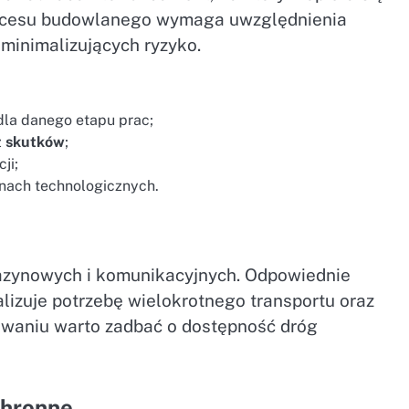
procesu budowlanego wymaga uwzględnienia
minimalizujących ryzyko.
dla danego etapu prac;
z
skutków
;
ji;
anach technologicznych.
gazynowych i komunikacyjnych. Odpowiednie
izuje potrzebę wielokrotnego transportu oraz
nowaniu warto zadbać o dostępność dróg
chronne