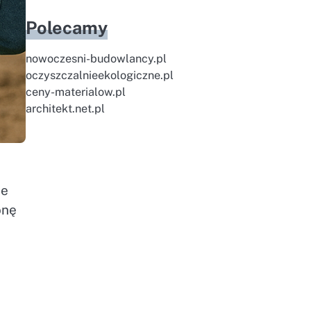
Polecamy
nowoczesni-budowlancy.pl
oczyszczalnieekologiczne.pl
ceny-materialow.pl
architekt.net.pl
ie
onę