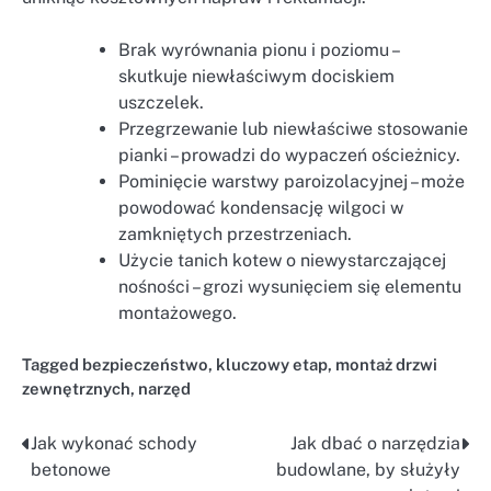
Brak wyrównania pionu i poziomu –
skutkuje niewłaściwym dociskiem
uszczelek.
Przegrzewanie lub niewłaściwe stosowanie
pianki – prowadzi do wypaczeń ościeżnicy.
Pominięcie warstwy paroizolacyjnej – może
powodować kondensację wilgoci w
zamkniętych przestrzeniach.
Użycie tanich kotew o niewystarczającej
nośności – grozi wysunięciem się elementu
montażowego.
Tagged
bezpieczeństwo
,
kluczowy etap
,
montaż drzwi
zewnętrznych
,
narzęd
Jak wykonać schody
Jak dbać o narzędzia
Nawigacja
betonowe
budowlane, by służyły
wpisu