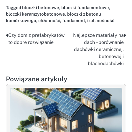
Tagged
bloczki betonowe
,
bloczki fundamentowe
,
bloczki keramzytobetonowe
,
bloczki z betonu
komórkowego
,
chłonność
,
fundament
,
izol
,
nośność
Czy dom z prefabrykatów
Najlepsze materiały na
Nawigacja
to dobre rozwiązanie
dach – porównanie
wpisu
dachówki ceramicznej,
betonowej i
blachodachówki
Powiązane artykuły