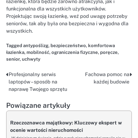
łazienkę, która będzie zarówno atrakcyjna, jak i
funkcjonalna dla wszystkich użytkowników.
Projektując swoją łazienkę, weź pod uwagę potrzeby
seniorów, tak aby była ona bezpieczna i wygodna dla
wszystkich.
Tagged
antypoślizg
,
bezpieczeństwo
,
komfortowa
łazienka
,
mobilność
,
ograniczenia fizyczne
,
poręcze
,
senior
,
uchwyty
Profesjonalny serwis
Fachowa pomoc na
Nawigacja
laptopów – sposób na
każdej budowie
wpisu
naprawę Twojego sprzętu
Powiązane artykuły
Rzeczoznawca majątkowy: Kluczowy ekspert w
ocenie wartości nieruchomości