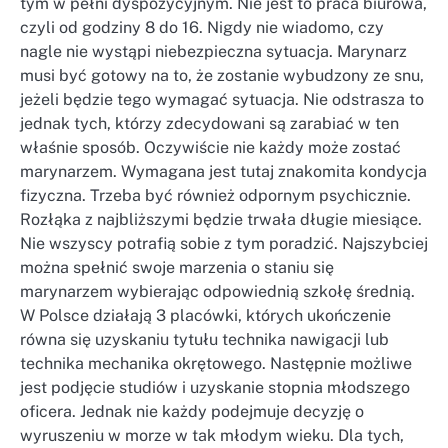
tym w pełni dyspozycyjnym. Nie jest to praca biurowa,
czyli od godziny 8 do 16. Nigdy nie wiadomo, czy
nagle nie wystąpi niebezpieczna sytuacja. Marynarz
musi być gotowy na to, że zostanie wybudzony ze snu,
jeżeli będzie tego wymagać sytuacja. Nie odstrasza to
jednak tych, którzy zdecydowani są zarabiać w ten
właśnie sposób. Oczywiście nie każdy może zostać
marynarzem. Wymagana jest tutaj znakomita kondycja
fizyczna. Trzeba być również odpornym psychicznie.
Rozłąka z najbliższymi będzie trwała długie miesiące.
Nie wszyscy potrafią sobie z tym poradzić. Najszybciej
można spełnić swoje marzenia o staniu się
marynarzem wybierając odpowiednią szkołę średnią.
W Polsce działają 3 placówki, których ukończenie
równa się uzyskaniu tytułu technika nawigacji lub
technika mechanika okrętowego. Następnie możliwe
jest podjęcie studiów i uzyskanie stopnia młodszego
oficera. Jednak nie każdy podejmuje decyzję o
wyruszeniu w morze w tak młodym wieku. Dla tych,