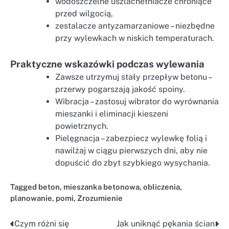
wodoszczelne uszlachetniacze chroniące
przed wilgocią,
zestalacze antyzamarzaniowe – niezbędne
przy wylewkach w niskich temperaturach.
Praktyczne wskazówki podczas wylewania
Zawsze utrzymuj stały przepływ betonu –
przerwy pogarszają jakość spoiny.
Wibracja – zastosuj wibrator do wyrównania
mieszanki i eliminacji kieszeni
powietrznych.
Pielęgnacja – zabezpiecz wylewkę folią i
nawilżaj w ciągu pierwszych dni, aby nie
dopuścić do zbyt szybkiego wysychania.
Tagged
beton
,
mieszanka betonowa
,
obliczenia
,
planowanie
,
pomi
,
Zrozumienie
Czym różni się
Jak uniknąć pękania ścian
Nawigacja