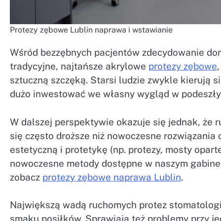
Protezy zębowe Lublin naprawa i wstawianie
Wśród bezzębnych pacjentów zdecydowanie domin
tradycyjne, najtańsze akrylowe
protezy zębowe
sztuczną szczęką. Starsi ludzie zwykle kierują 
dużo inwestować we własny wygląd w podeszły
W dalszej perspektywie okazuje się jednak, że 
się często droższe niż nowoczesne rozwiązania
estetyczną i protetykę (np. protezy, mosty opart
nowoczesne metody dostępne w naszym gabinecie
zobacz
protezy zębowe naprawa Lublin
.
Największą wadą ruchomych protez stomatologicz
smaku posiłków. Sprawiają też problemy przy j