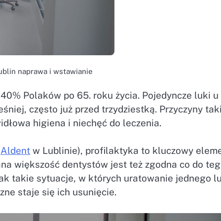
blin naprawa i wstawianie
 40% Polaków po 65. roku życia. Pojedyncze luki u
śniej, często już przed trzydziestką. Przyczyny ta
idłowa higiena i niechęć do leczenia.
m
Aldent
w Lublinie), profilaktyka to kluczowy elem
na większość dentystów jest też zgodna co do teg
nak takie sytuacje, w których uratowanie jednego l
zne staje się ich usunięcie.