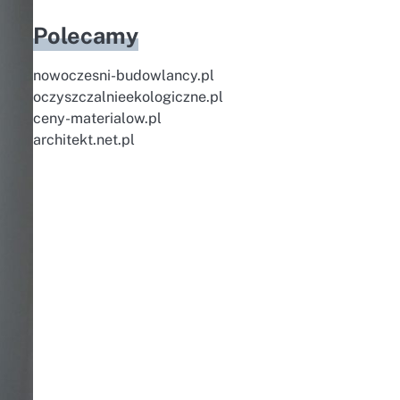
Polecamy
nowoczesni-budowlancy.pl
oczyszczalnieekologiczne.pl
ceny-materialow.pl
architekt.net.pl