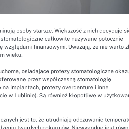
ują osoby starsze. Większość z nich decyduje si
, stomatologiczne całkowite nazywane potocznie
się względami finansowymi. Uważają, że nie warto z
m wieku.
ruchome, osiadające protezy stomatologiczne okaz
 oferowane przez współczesną stomatologię
e na implantach, protezy overdenture i inne
 w Lublinie). Są również kłopotliwe w użytkowan
nych jest to, że utrudniają odczuwanie temperatu
edzeniu twardych pokarmów. Niewygodne jest równ