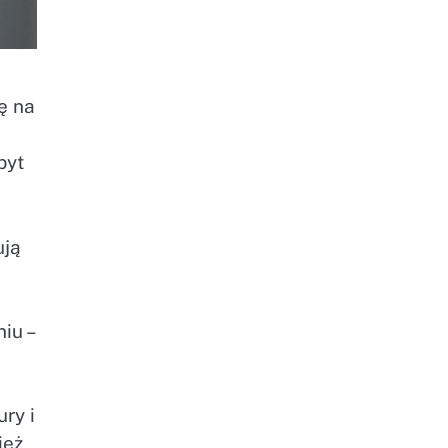
ę na
byt
ują
iu –
ry i
ież