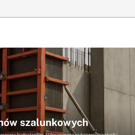
emów szalunkowych
 procesu budowlanego, który wymaga wykonania trwałych i