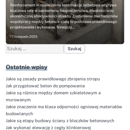
Reinforcement in nowoczesne konstrukcje żelbetowe odgrywa
kluczową rolę w zapewnieniu bezpieczeństwa, trwałości oraz
ekonomicznej efektywności obiektu. Zrozumienie mechanizmów
współpracy między betonu a stalą to podstawa prawidłowego
projektowania i wykonania. Niniejszy…
17 listopada 2025
Szukaj:
Ostatnie wpisy
Jakie są zasady prawidłowego zbrojenia stropu
Jak przygotować beton do pompowania
Jakie są różnice między domem szkieletowym a
murowanym
Jakie znaczenie ma klasa odporności ogniowej materiałów
budowlanych
Jakie są etapy budowy ściany z bloczków betonowych
Jak wykonać elewację z cegły klinkierowej