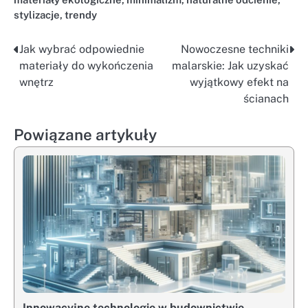
stylizacje
,
trendy
Jak wybrać odpowiednie
Nowoczesne techniki
Nawigacja
materiały do wykończenia
malarskie: Jak uzyskać
wpisu
wnętrz
wyjątkowy efekt na
ścianach
Powiązane artykuły
Innowacyjne technologie w budownictwie