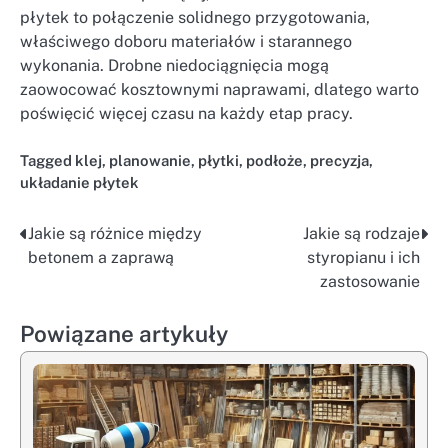
płytek to połączenie solidnego przygotowania,
właściwego doboru materiałów i starannego
wykonania. Drobne niedociągnięcia mogą
zaowocować kosztownymi naprawami, dlatego warto
poświęcić więcej czasu na każdy etap pracy.
Tagged
klej
,
planowanie
,
płytki
,
podłoże
,
precyzja
,
układanie płytek
Jakie są różnice między
Jakie są rodzaje
Nawigacja
betonem a zaprawą
styropianu i ich
wpisu
zastosowanie
Powiązane artykuły