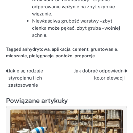
odparowanie wpłynie na zbyt szybkie
wiązanie.
Niewłaściwa grubość warstwy – zbyt
cienka może pękać, zbyt gruba – wolniej
schnie.
Tagged
anhydrytowa
,
aplikacja
,
cement
,
gruntowanie
,
mieszanie
,
pielęgnacja
,
podłoże
,
proporcje
Jakie są rodzaje
Jak dobrać odpowiedni
Nawigacja
styropianu i ich
kolor elewacji
wpisu
zastosowanie
Powiązane artykuły