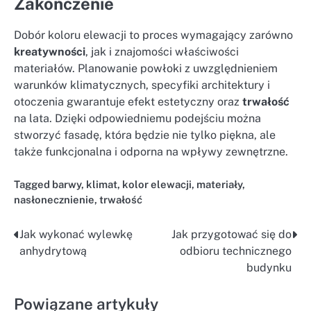
Zakończenie
Dobór koloru elewacji to proces wymagający zarówno
kreatywności
, jak i znajomości właściwości
materiałów. Planowanie powłoki z uwzględnieniem
warunków klimatycznych, specyfiki architektury i
otoczenia gwarantuje efekt estetyczny oraz
trwałość
na lata. Dzięki odpowiedniemu podejściu można
stworzyć fasadę, która będzie nie tylko piękna, ale
także funkcjonalna i odporna na wpływy zewnętrzne.
Tagged
barwy
,
klimat
,
kolor elewacji
,
materiały
,
nasłonecznienie
,
trwałość
Jak wykonać wylewkę
Jak przygotować się do
Nawigacja
anhydrytową
odbioru technicznego
wpisu
budynku
Powiązane artykuły