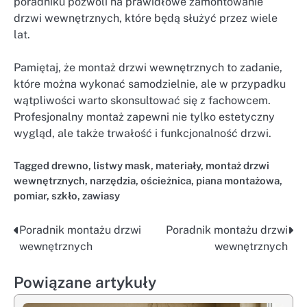
poradniku pozwoli na prawidłowe zamontowanie
drzwi wewnętrznych, które będą służyć przez wiele
lat.
Pamiętaj, że montaż drzwi wewnętrznych to zadanie,
które można wykonać samodzielnie, ale w przypadku
wątpliwości warto skonsultować się z fachowcem.
Profesjonalny montaż zapewni nie tylko estetyczny
wygląd, ale także trwałość i funkcjonalność drzwi.
Tagged
drewno
,
listwy mask
,
materiały
,
montaż drzwi
wewnętrznych
,
narzędzia
,
ościeżnica
,
piana montażowa
,
pomiar
,
szkło
,
zawiasy
Poradnik montażu drzwi
Poradnik montażu drzwi
Nawigacja
wewnętrznych
wewnętrznych
wpisu
Powiązane artykuły