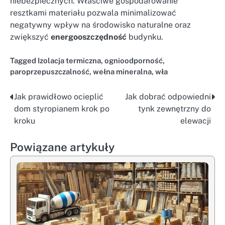
niebezpiecznych. Właściwe gospodarowanie
resztkami materiału pozwala minimalizować
negatywny wpływ na środowisko naturalne oraz
zwiększyć
energooszczędność
budynku.
Tagged
Izolacja termiczna
,
ognioodporność
,
paroprzepuszczalność
,
wełna mineralna
,
wła
Jak prawidłowo ocieplić
Jak dobrać odpowiedni
Nawigacja
dom styropianem krok po
tynk zewnętrzny do
wpisu
kroku
elewacji
Powiązane artykuły