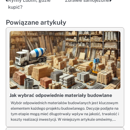
Rynny Lublin, gdzie
Żurawie samojezdne
Nawigacja
kupić?
wpisu
Powiązane artykuły
Jak wybrać odpowiednie materiały budowlane
Wybór odpowiednich materiałów budowlanych jest kluczowym
elementem każdego projektu budowlanego. Decyzje podjęte na
tym etapie mogą mieć długotrwały wpływ na jakość, trwałość i
koszty realizacji inwestycji. W niniejszym artykule omówimy,…