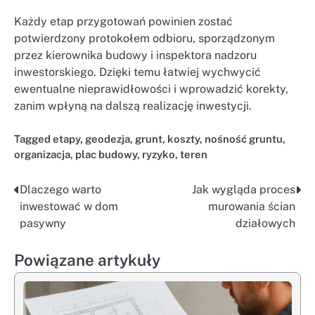
Każdy etap przygotowań powinien zostać
potwierdzony protokołem odbioru, sporządzonym
przez kierownika budowy i inspektora nadzoru
inwestorskiego. Dzięki temu łatwiej wychwycić
ewentualne nieprawidłowości i wprowadzić korekty,
zanim wpłyną na dalszą realizację inwestycji.
Tagged
etapy
,
geodezja
,
grunt
,
koszty
,
nośność gruntu
,
organizacja
,
plac budowy
,
ryzyko
,
teren
Dlaczego warto
Jak wygląda proces
Nawigacja
inwestować w dom
murowania ścian
wpisu
pasywny
działowych
Powiązane artykuły