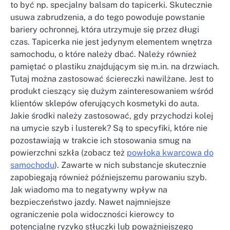
to być np. specjalny balsam do tapicerki. Skutecznie
usuwa zabrudzenia, a do tego powoduje powstanie
bariery ochronnej, która utrzymuje się przez długi
czas. Tapicerka nie jest jedynym elementem wnętrza
samochodu, o które należy dbać. Należy również
pamiętać o plastiku znajdującym się m.in. na drzwiach.
Tutaj można zastosować ściereczki nawilżane. Jest to
produkt cieszący się dużym zainteresowaniem wśród
klientów sklepów oferujących kosmetyki do auta.
Jakie środki należy zastosować, gdy przychodzi kolej
na umycie szyb i lusterek? Są to specyfiki, które nie
pozostawiają w trakcie ich stosowania smug na
powierzchni szkła (zobacz też
powłoka kwarcowa do
samochodu
). Zawarte w nich substancje skutecznie
zapobiegają również późniejszemu parowaniu szyb.
Jak wiadomo ma to negatywny wpływ na
bezpieczeństwo jazdy. Nawet najmniejsze
ograniczenie pola widoczności kierowcy to
potencjalne ryzyko stłuczki lub poważniejszego